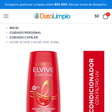
Despacho gratis por compras sobre
$35.000
. Revisar zonas de despacho.
0
$
0
INICIO
CUIDADO PERSONAL
CUIDADO CAPILAR
ACON. ELVIVE COLOR VIVE 370ML