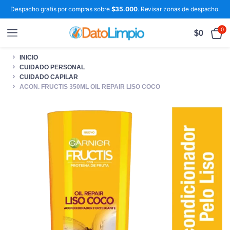
Despacho gratis por compras sobre
$35.000
. Revisar zonas de despacho.
0
$
0
INICIO
CUIDADO PERSONAL
CUIDADO CAPILAR
ACON. FRUCTIS 350ML OIL REPAIR LISO COCO