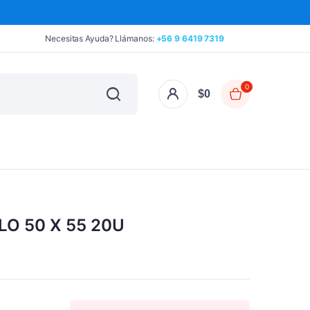
Necesitas Ayuda? Llámanos:
+56 9 6419 7319
0
$
0
O 50 X 55 20U