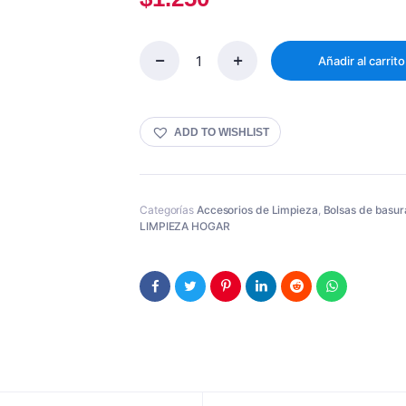
Añadir al carrito
BOLSA
BASURA
BIO
ROLLO
ADD TO WISHLIST
50
X
55
20U
Cantidad
Categorías
Accesorios de Limpieza
,
Bolsas de basur
LIMPIEZA HOGAR