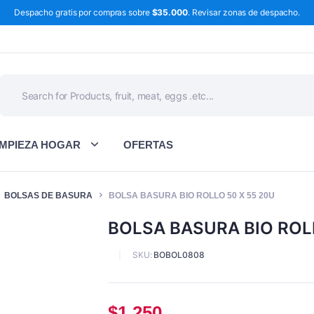
Despacho gratis por compras sobre
$35.000
. Revisar zonas de despacho.
IMPIEZA HOGAR
OFERTAS
BOLSAS DE BASURA
BOLSA BASURA BIO ROLLO 50 X 55 20U
BOLSA BASURA BIO ROLL
SKU:
BOBOL0808
$
1.250