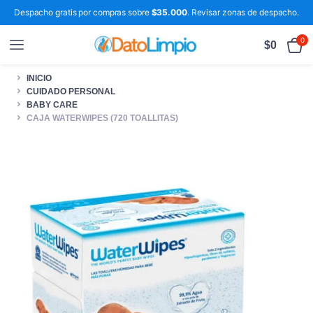
Despacho gratis por compras sobre
$35.000
. Revisar zonas de despacho.
0
$
0
INICIO
CUIDADO PERSONAL
BABY CARE
CAJA WATERWIPES (720 TOALLITAS)