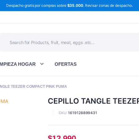
Despacho gratis por compras sobre
$35.000
. Revisar zonas de despacho.
IMPIEZA HOGAR
OFERTAS
ANGLE TEEZER COMPACT PINK PUMA
CEPILLO TANGLE TEEZE
SKU:
1619128899431
$
12.990