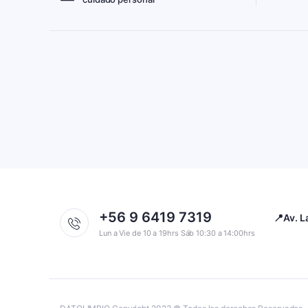
+56 9 6419 7319
📍Av. L
Lun a Vie de 10 a 19hrs Sáb 10:30 a 14:00hrs