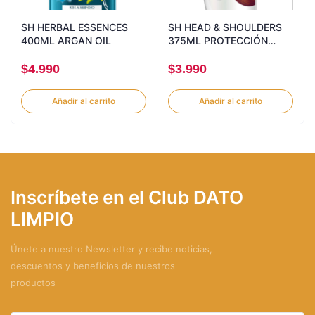
SH HERBAL ESSENCES
SH HEAD & SHOULDERS
400ML ARGAN OIL
375ML PROTECCIÓN
CAIDA
$
4.990
$
3.990
Añadir al carrito
Añadir al carrito
Inscríbete en el Club DATO
LIMPIO
Únete a nuestro Newsletter y recibe noticias,
descuentos y beneficios de nuestros
productos