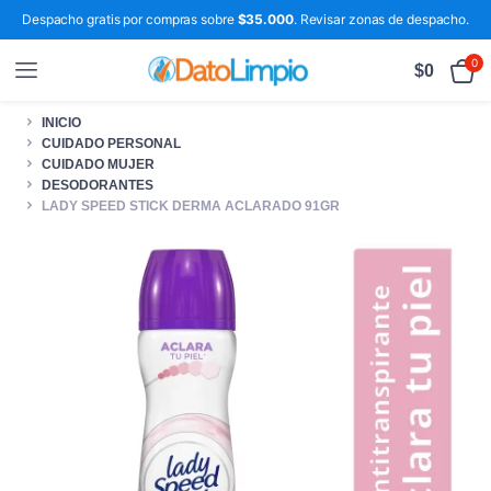
Despacho gratis por compras sobre
$35.000
. Revisar zonas de despacho.
0
$
0
INICIO
CUIDADO PERSONAL
CUIDADO MUJER
DESODORANTES
LADY SPEED STICK DERMA ACLARADO 91GR