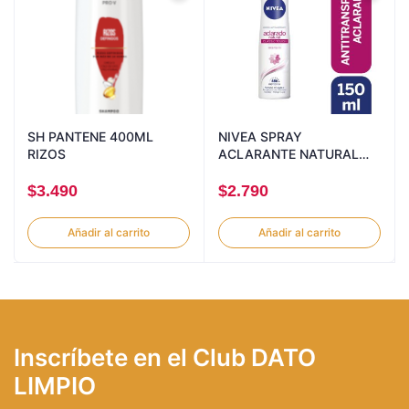
SH PANTENE 400ML
NIVEA SPRAY
RIZOS
ACLARANTE NATURAL
150ML
$
3.490
$
2.790
Añadir al carrito
Añadir al carrito
Inscríbete en el Club DATO
LIMPIO