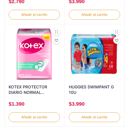
$
2.790
$
3.990
Añadir al carrito
Añadir al carrito
KOTEX PROTECTOR
HUGGIES SWIMPANT G
DIARIO NORMAL
10U
ANTIBACTERIAL 40U
$
1.390
$
3.990
Añadir al carrito
Añadir al carrito