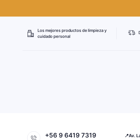
Los mejores productos de limpieza y
cuidado personal
+56 9 6419 7319
📍Av. L