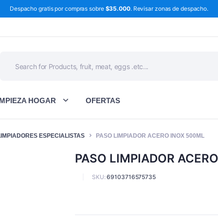
Despacho gratis por compras sobre
$35.000
. Revisar zonas de despacho.
IMPIEZA HOGAR
OFERTAS
LIMPIADORES ESPECIALISTAS
PASO LIMPIADOR ACERO INOX 500ML
PASO LIMPIADOR ACERO
SKU:
69103716575735