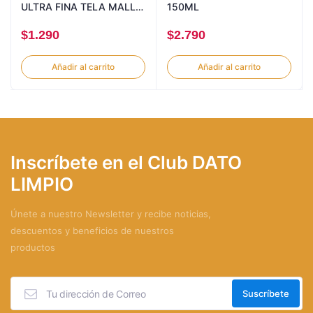
ULTRA FINA TELA MALLA
150ML
CON ALAS
$
1.290
$
2.790
Añadir al carrito
Añadir al carrito
Inscríbete en el Club DATO
LIMPIO
Únete a nuestro Newsletter y recibe noticias,
descuentos y beneficios de nuestros
productos