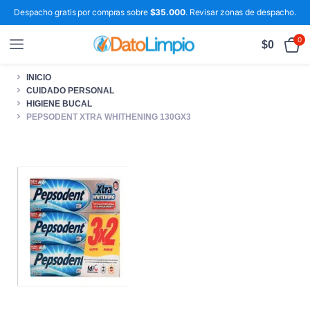
Despacho gratis por compras sobre
$35.000
. Revisar zonas de despacho.
0
$
0
INICIO
CUIDADO PERSONAL
HIGIENE BUCAL
PEPSODENT XTRA WHITHENING 130GX3