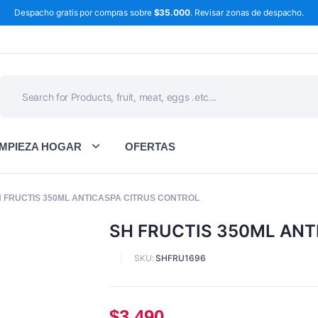
Despacho gratis por compras sobre
$35.000
. Revisar zonas de despacho.
IMPIEZA HOGAR
OFERTAS
 FRUCTIS 350ML ANTICASPA CITRUS CONTROL
SH FRUCTIS 350ML ANT
SKU:
SHFRU1696
$
3.490