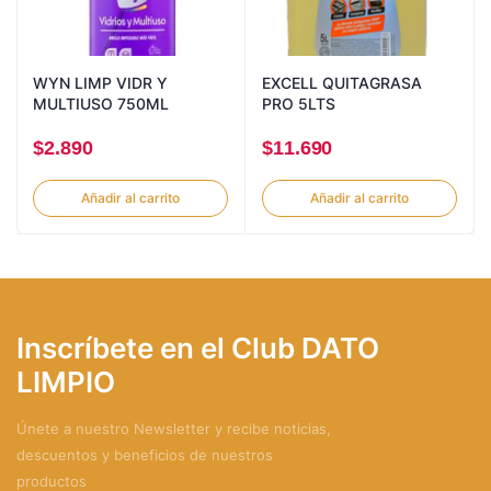
WYN LIMP VIDR Y
EXCELL QUITAGRASA
MULTIUSO 750ML
PRO 5LTS
$
2.890
$
11.690
Añadir al carrito
Añadir al carrito
Inscríbete en el Club DATO
LIMPIO
Únete a nuestro Newsletter y recibe noticias,
descuentos y beneficios de nuestros
productos