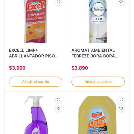
EXCELL LIMP+
AROMAT AMBIENTAL
ABRILLANTADOR PISO
FEBREZE BORA BORA
FLOT. FLOR DE CEREZO
WATER 250G
900CC
$
3.990
$
3.890
Añadir al carrito
Añadir al carrito