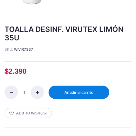
TOALLA DESINF. VIRUTEX LIMÓN
35U
SKU:
WIVIR7337
$
2.390
Añadir al carrito
TOALLA
DESINF.
VIRUTEX
LIMÓN
ADD TO WISHLIST
35U
Cantidad