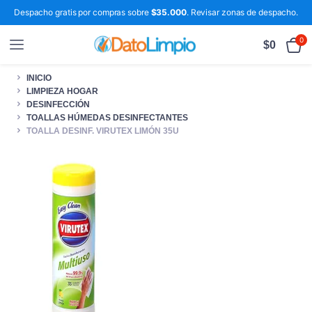
Despacho gratis por compras sobre
$35.000
. Revisar zonas de despacho.
0
$
0
INICIO
LIMPIEZA HOGAR
DESINFECCIÓN
TOALLAS HÚMEDAS DESINFECTANTES
TOALLA DESINF. VIRUTEX LIMÓN 35U