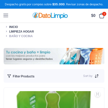
Despacho gratis por compras sobre
$35.000
. Revisar zonas de despacho.
0
$
0
INICIO
LIMPIEZA HOGAR
BAÑO Y COCINA
Sort by
Filter Products