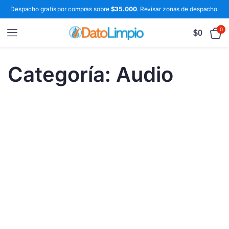
Despacho gratis por compras sobre
$35.000
. Revisar zonas de despacho.
0
$
0
Categoría:
Audio